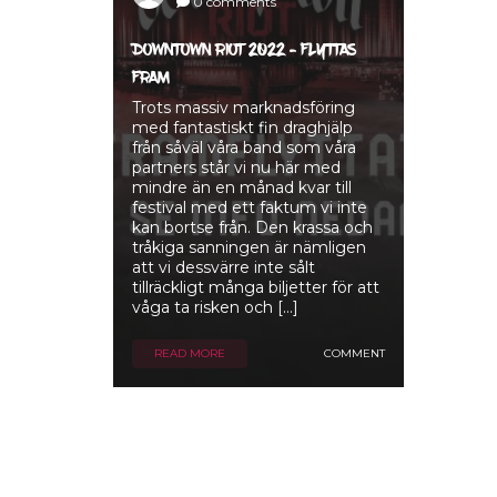
0 comments
DOWNTOWN RIOT 2022 – FLYTTAS
FRAM
Trots massiv marknadsföring
med fantastiskt fin draghjälp
från såväl våra band som våra
partners står vi nu här med
mindre än en månad kvar till
festival med ett faktum vi inte
kan bortse från. Den krassa och
tråkiga sanningen är nämligen
att vi dessvärre inte sålt
tillräckligt många biljetter för att
våga ta risken och […]
READ MORE
COMMENT