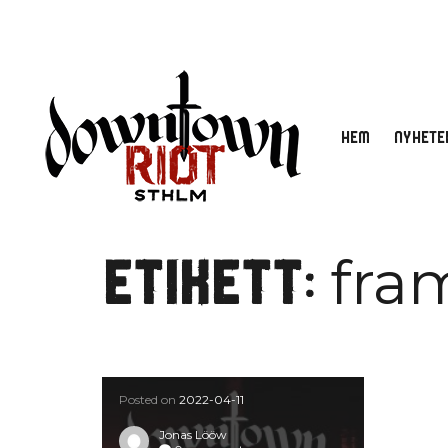
HEM
NYHETE
fram
Etikett:
Posted on
2022-04-11
Jonas Lööw