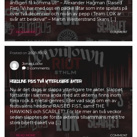
äntligen få komma ut!” – Alexander Hagman (Raised
Fist) ”Vi har med oss en packe låtar som inte spelats på
över två decennier och nivån av pepp i Team LOK är
svår att beskriva!” – Martin Westerstrand Skans […]
READ MORE
COMMENT
Posted on
2021-10-12
Jonas Lööw
0 comments
Headline plus två ytterligare akter
Nu är det dags är släppa ytterligare tre akter. Släppet
fortsätter i samma anda med att akterna finns inom
flera rock & metal-genres. Eller vad sägs om en av
festivalens headline RAISED FIST, samt THE
HAWKINS och SCARLET? För lite mer än två veckor
sedan släpptes de första akterna tillsammans med tre
stora biljett-paket via […]
READ MORE
COMMENT