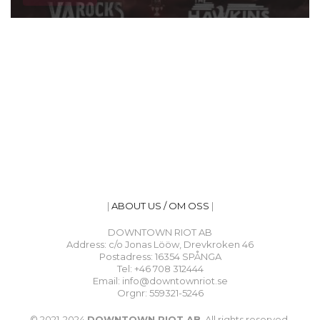
|
ABOUT US / OM OSS
|
DOWNTOWN RIOT AB
Address: c/o Jonas Lööw, Drevkroken 46
Postadress: 16354 SPÅNGA
Tel: +46 708 312444
Email: info@downtownriot.se
Orgnr: 559321-5246
© 2021-2024
DOWNTOWN RIOT AB
. All rights reserved.