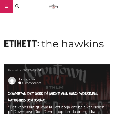
the hawkins
Etikett:
Posted on
2022-02-01
Jonas Lööw
0 comments
DOWNTOWN RIOT ÖSER PÅ MED TUNGA BAND, WRESTLING,
NATTKLUBB OCH OSIGNAT
”Det känns riktigt jävla kul att börja om hela karusellen
på Downtown Riot. Denna uppdämda energi ska